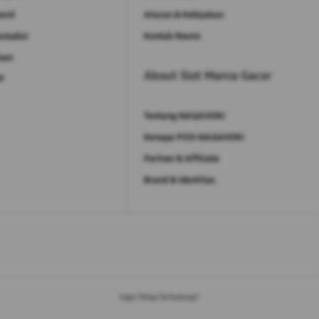
ord
Aturan & Kebijakan
ansaksi
Kontak Resmi
kasi
About Slot Mania Gacor
P
Tentang NAGAHOKI
Kenapa Pilih NAGAHOKI
Partner & Affiliate
Brand & Identitas
Ingin Tetap Terhubung?