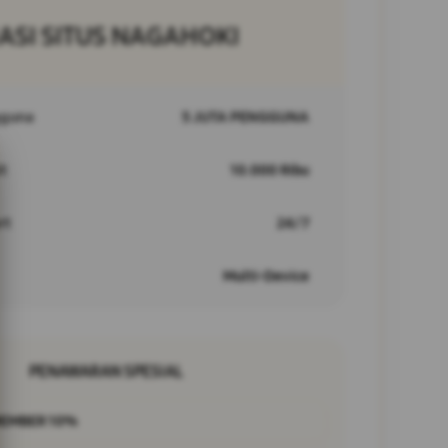
ASI SITUS NAGAHOKI
gguna
5 JUTA PENGGUNA
t
10.000 Ribu
rt
24/7
Multi-Device
PENAWARAN SPESIAL
EMBER 10%